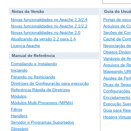
Notas da Versão
Guia do Usuá
Novas funcionalidades no Apache 2.3/2.4
Portas de escu
Novas funcionalidades no Apache 2.1/2.2
Arquivos de C
Novas funcionalidades no Apache 2.0
Seções de Con
Atualizando da versão 2.2 para 2.4
Cachê de Con
Licença Apache
Negociação de
Objetos Dinâm
Manual de Referência
Variáveis de A
Compilando e Instalando
Arquivos de Re
Iniciando
Mapeando URLs
Parando ou Reiniciando
Ajustes de Pe
Diretrizes de Configuração para execução
Dicas de Segu
Referência Rápida de Diretrizes
Configurações 
Módulos
Encriptamento
Módulos Multi-Processos (MPMs)
Execução Suex
Filtros
Guia para Ree
Handlers
Hosting Virtuai
Servidor e Programas Suportados
Glossário